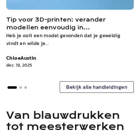
Tip voor 3D-printen: verander
modellen eenvoudig in
Heb je ooit een model gevonden dat je geweldig
W
sleutelhangers
vindt en wilde je...
o
ChloeAustin
C
dec. 18, 2025
d
Bekijk alle handleidingen
Van blauwdrukken
tot meesterwerken