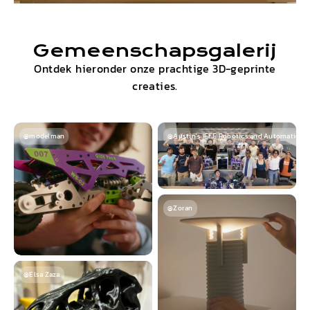
Gemeenschapsgalerij
Ontdek hieronder onze prachtige 3D-geprinte
creaties.
@modelman
@Austin's IEEE Robotics and Automation S
@Zoran
@Elsa Zaza