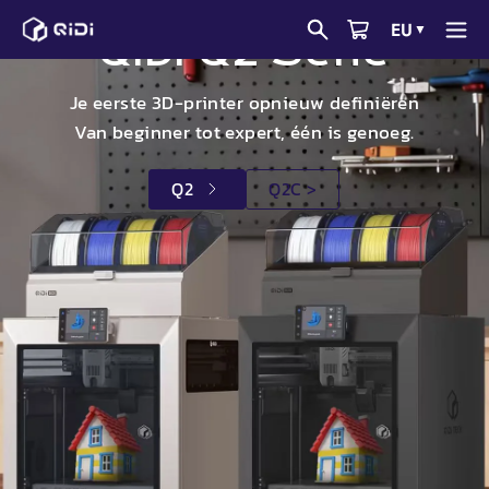
Ga
hap
Qidi
EU
▼
naar
QIDI
Q2
Serie
Tech
de
EU
Online
Je eerste 3D-printer opnieuw definiëren
inhoud
Shop
Van beginner tot expert, één is genoeg.
Q2
Q2
C >