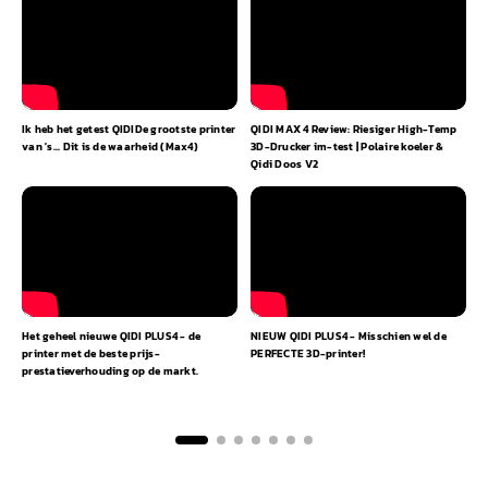
Ik heb het getest
QIDI
De grootste printer
QIDI
MAX 4 Review: Riesiger High-Temp
D
van 's... Dit is de waarheid (
Max
4)
3D-Drucker im-test | Polaire koeler &
f
Qidi
Doos V2
Het geheel nieuwe
QIDI
PLUS4 - de
NIEUW
QIDI
PLUS4 - Misschien wel de
W
printer met de beste prijs-
PERFECTE 3D-printer!
T
prestatieverhouding op de markt.