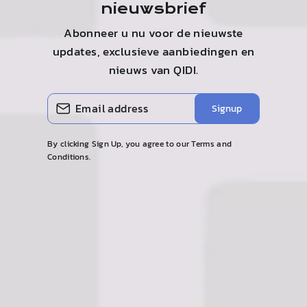
nieuwsbrief
Abonneer u nu voor de nieuwste
updates, exclusieve aanbiedingen en
nieuws van
QIDI
.
VOER
ABONNEREN
Signup
UW
E-
MAILADRES
IN
By clicking Sign Up, you agree to our Terms and
Conditions.