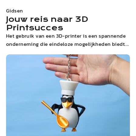
Gidsen
Jouw reis naar 3D
Printsucces
Het gebruik van een 3D-printer is een spannende
onderneming die eindeloze mogelijkheden biedt.
Deze stapsgewijze handleiding leidt je door het
hele proces, van de eerste installatie tot je
allereerste print. Met duidelijke instructies en
handige tips maak je in een mum van tijd
prachtige 3D-modellen.