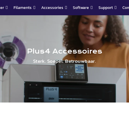
ter
Filaments
Accessories
Software
Support
Co
Plus4
Accessoires
Sterk. Soepel. Betrouwbaar.