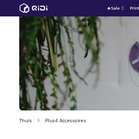
Ga
🔥Sale
Prin
naar
de
inhoud
Thuis
Plus4
Accessoires