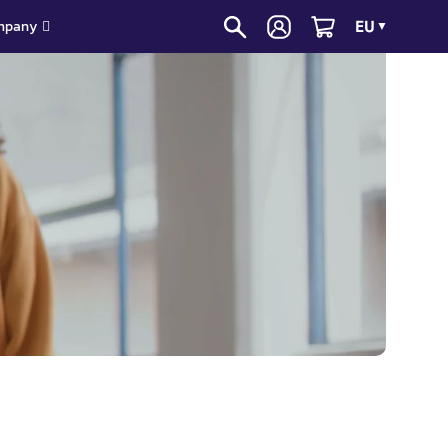
EU
mpany
▼