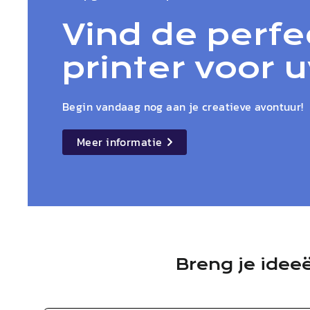
Vind de perfe
printer voor 
Begin vandaag nog aan je creatieve avontuur!
Meer informatie
details
Breng je idee