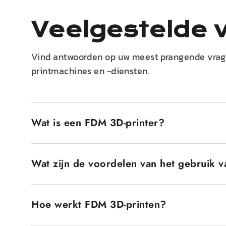
Veelgestelde 
Vind antwoorden op uw meest prangende vrag
printmachines en -diensten.
Wat is een FDM 3D-printer?
Een FDM 3D-printer, ook wel Fused Deposition Model
te zetten. Het plastic filament wordt verwarmd t
Wat zijn de voordelen van het gebruik 
waarom FDM-printers populair zijn, is dat ze goed
professionele gebruikers.
FDM 3D-printers hebben verschillende voordelen. T
maakt ze toegankelijk voor een brede markt, zoals
Hoe werkt FDM 3D-printen?
een breed scala aan materialen, van harde materi