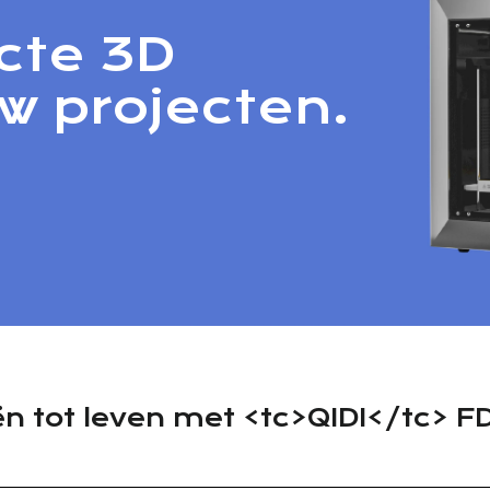
cte 3D
uw projecten.
ën tot leven met <tc>QIDI</tc> F