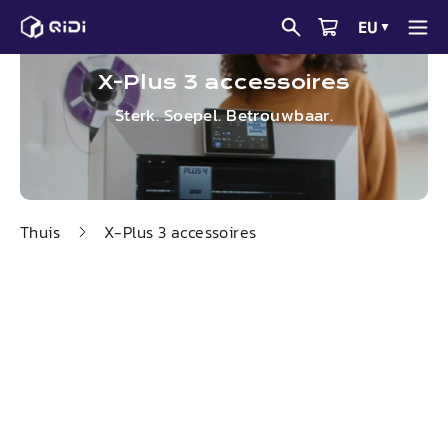
Ga
EU
▼
naar
de
X-
Plus
3 accessoires
inhoud
Sterk. Soepel. Betrouwbaar.
Thuis
X-
Plus
3 accessoires