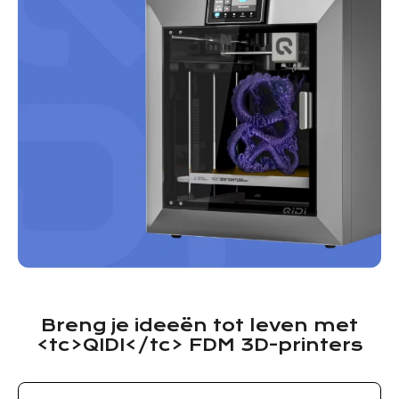
Breng je ideeën tot leven met
<tc>QIDI</tc> FDM 3D-printers