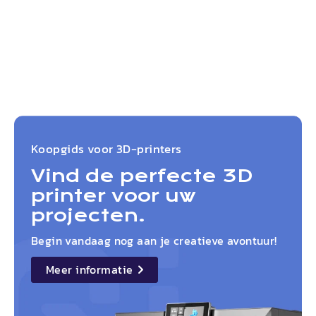
Koopgids voor 3D-printers
Vind de perfecte 3D
printer voor uw
projecten.
Begin vandaag nog aan je creatieve avontuur!
Meer informatie
details