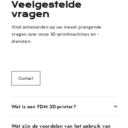
Veelgestelde
vragen
Vind antwoorden op uw meest prangende
vragen over onze 3D-printmachines en -
diensten.
Contact
Wat is een FDM 3D-printer?
Een FDM 3D-printer, ook wel Fused Deposition
Wat zijn de voordelen van het gebruik van
Modeling-printers genoemd, is een printer die