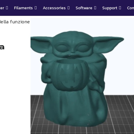
ter
Filaments
Accessories
Software
Support
Co
ella funzione
a