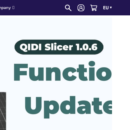
EU
mpany
▼