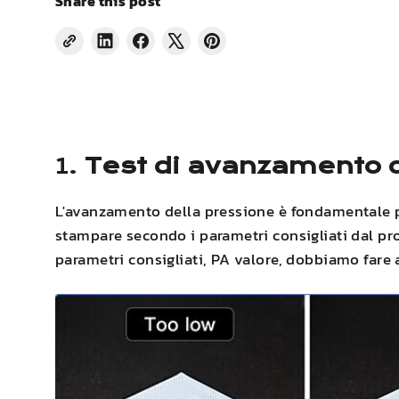
Share this post
Share
Condividi
Twitta
Pin
on
su
su
su
LinkedIn
Facebook
X
Pinterest
1.
Test di avanzamento d
L'avanzamento della pressione è fondamentale 
stampare secondo i parametri consigliati dal pro
parametri consigliati,
PA
valore, dobbiamo fare a