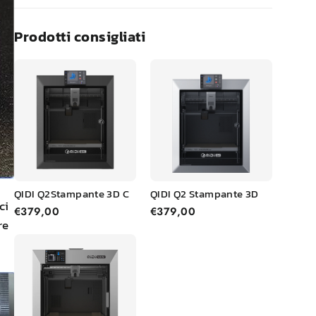
Prodotti consigliati
QIDI
Q2
Stampante 3D C
QIDI
Q2
Stampante 3D
ci
€379,00
€379,00
re