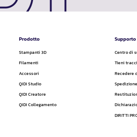
Prodotto
Supporto
Stampanti 3D
Centro di 
Filamenti
Tieni tracc
Accessori
Recedere d
QIDI
Studio
Spedizion
QIDI
Creatore
Restituzio
QIDI
Collegamento
Dichiarazi
DIRITTI P