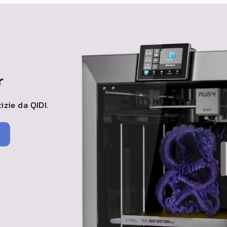
r
tizie da
QIDI
.