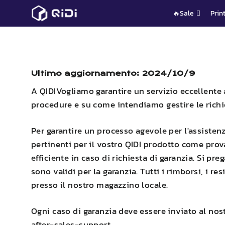
Vai
🔥Sale
Prin
al
contenuto
Ultimo aggiornamento: 2024/10/9
A
QIDI
Vogliamo garantire un servizio eccellente a
procedure e su come intendiamo gestire le richie
Per garantire un processo agevole per l'assistenz
pertinenti per il vostro
QIDI
prodotto come prova d
efficiente in caso di richiesta di garanzia. Si p
sono validi per la garanzia. Tutti i rimborsi, i re
presso il nostro magazzino locale.
Ogni caso di garanzia deve essere inviato al nost
after-sales-support