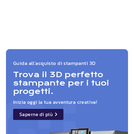
Guida all'acquisto di stampanti 3D
Trova il 3D perfetto
stampante per i tuoi
progetti.
Inizia oggi la tua avventura creativa!
Saperne di più
details