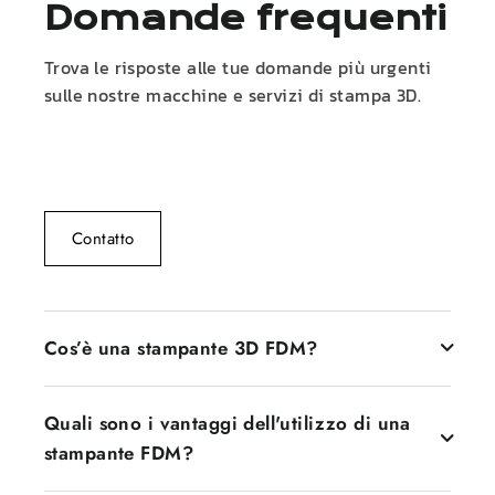
Domande frequenti
Trova le risposte alle tue domande più urgenti
sulle nostre macchine e servizi di stampa 3D.
Contatto
Cos’è una stampante 3D FDM?
Una stampante 3D FDM, nota anche come stampanti
Quali sono i vantaggi dell'utilizzo di una
Fused Deposition Modeling, è una stampante che
crea oggetti attraverso la deposizione strato per
stampante FDM?
strato di filamento di plastica fusa. Il filamento