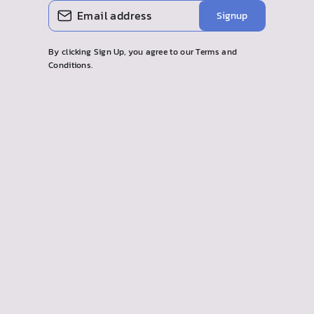
INSERISCI
ISCRIVITI
anche più economica rispetto alle stampanti SLA e
Signup
LA
ai loro materiali.
TUA
EMAIL
By clicking Sign Up, you agree to our Terms and
Conditions.