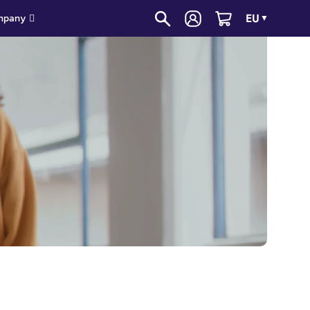
EU
mpany
▼