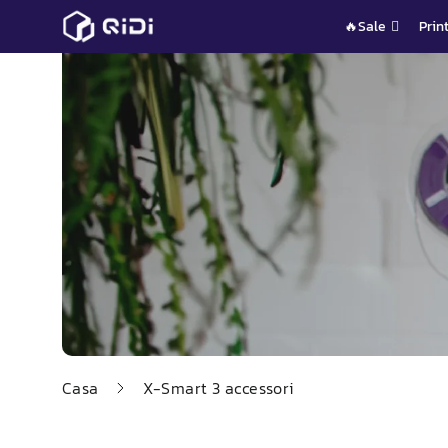
Vai
🔥Sale
Prin
al
contenuto
Casa
X-
Smart
3 accessori