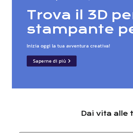
Trova il 3D pe
stampante per
Inizia oggi la tua avventura creativa!
Saperne di più
details
Dai vita all