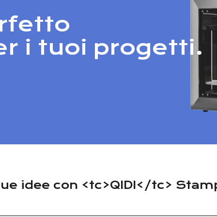
rfetto
 i tuoi progetti.
e tue idee con <tc>QIDI</tc> Sta