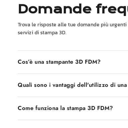
Domande freq
Trova le risposte alle tue domande più urgenti
servizi di stampa 3D.
Cos’è una stampante 3D FDM?
Una stampante 3D FDM, nota anche come stampanti F
filamento di plastica fusa. Il filamento plastico v
Quali sono i vantaggi dell'utilizzo di u
interesse. Uno dei motivi per cui le stampanti FDM
principianti che dagli utenti professionisti.
Le stampanti 3D FDM presentano diversi vantaggi. 
economicità le rende accessibili a un ampio mercat
Come funziona la stampa 3D FDM?
supportano una vasta gamma di materiali, dai termo
consente di utilizzarle in una vasta gamma di appli
Il processo di stampa 3D FDM prevede la progettazio