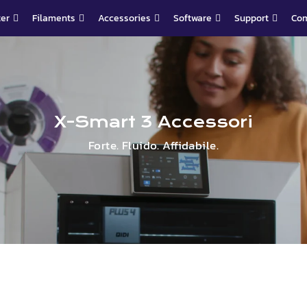
ter
Filaments
Accessories
Software
Support
Co
X-
Smart
3 Accessori
Forte. Fluido. Affidabile.