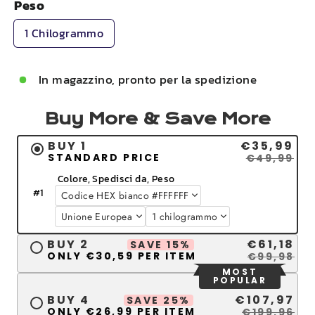
Peso
1 Chilogrammo
In magazzino, pronto per la spedizione
Buy More & Save More
BUY 1
€35,99
STANDARD PRICE
€49,99
Colore, Spedisci da, Peso
#
1
BUY 2
€61,18
SAVE 15%
ONLY €30,59 PER ITEM
€99,98
MOST
POPULAR
BUY 4
€107,97
SAVE 25%
ONLY €26,99 PER ITEM
€199,96