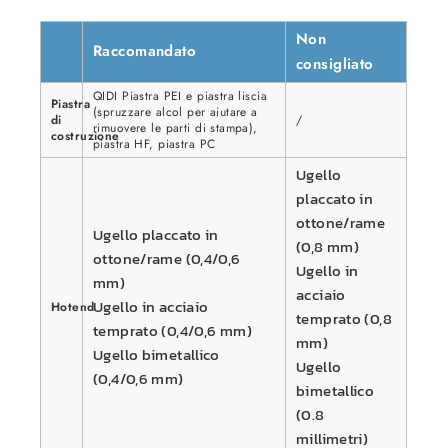
Non
Raccomandato
consigliato
QIDI
Piastra PEI e piastra liscia
Piastra
(spruzzare alcol per aiutare a
di
/
rimuovere le parti di stampa),
costruzione
piastra HF, piastra PC
Ugello
placcato in
ottone/rame
Ugello placcato in
(0,8 mm)
ottone/rame (0,4/0,6
Ugello in
mm)
acciaio
Ugello in acciaio
Hotend
temprato (0,8
temprato (0,4/0,6 mm)
mm)
Ugello bimetallico
Ugello
(0,4/0,6 mm)
bimetallico
(0.8
millimetri)