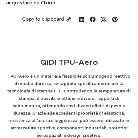
acquistare da
China
.
Copy to clipboard
Share
Condividi
Twitta
Pin
on
su
su
su
LinkedIn
Facebook
X
Pinterest
QIDI
TPU-Aero
TPU-Aero è un materiale flessibile schiumogeno reattivo
di media durezza, sviluppato specificamente per la
tecnologia di stampa FFF. Controllando la temperatura di
stampa, è possibile ottenere diversi rapporti di
schiumatura, ottenendo così diversi effetti di peso e
durezza. Grazie alle eccellenti proprietà di elasticità,
resistenza all'usura e leggerezza, può essere utilizzato in
attrezzature sportive, componenti industriali, prototipi
aerospaziali e design creativo.