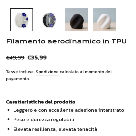
(esc)
Filamento aerodinamico in TPU
Prezzo
Prezzo
€35,99
€49,99
normale
di
Tasse incluse.
Spedizione
calcolato al momento del
vendita
pagamento.
Caratteristiche del prodotto
Leggero e con eccellente adesione interstrato
Peso e durezza regolabili
Elevata resilienza, elevata tenacità