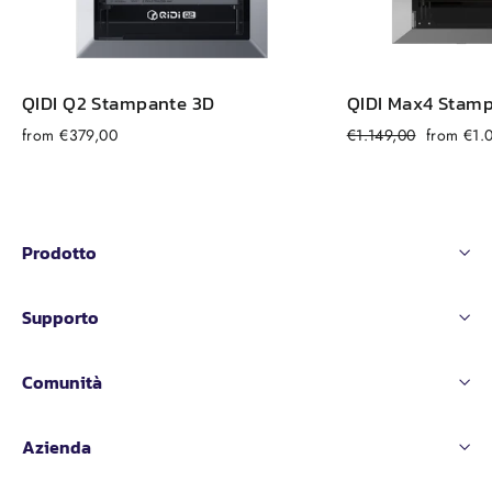
QIDI
Q2
Stampante 3D
QIDI
Max
4 Stam
Prezzo
Prezzo
from €379,00
€1.149,00
from €1.
normale
di
vendita
Prodotto
Supporto
Comunità
Azienda