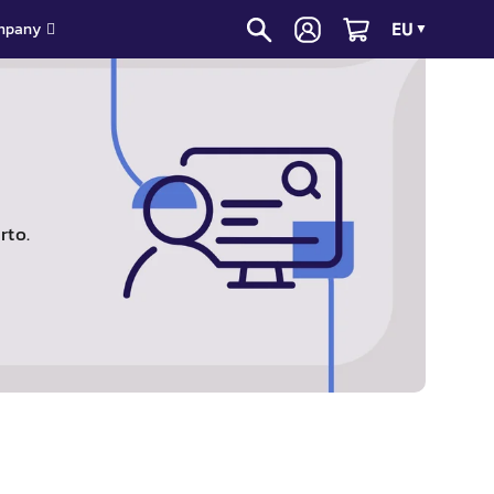
EU
mpany
▼
rto.