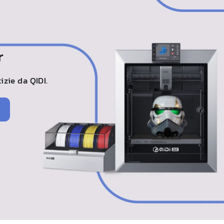
r
tizie da
QIDI
.