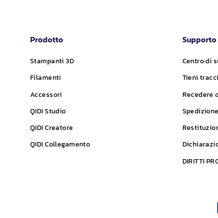
Prodotto
Supporto
Stampanti 3D
Centro di 
Filamenti
Tieni tracc
Accessori
Recedere d
QIDI
Studio
Spedizion
QIDI
Creatore
Restituzio
QIDI
Collegamento
Dichiarazi
DIRITTI P