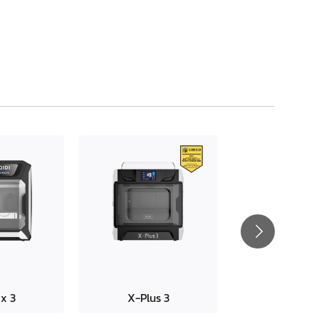
x
3
X-
Plus
3
Q1 professi