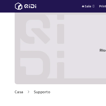
Vai
🔥Sale
Prin
al
contenuto
Ris
Casa
Supporto