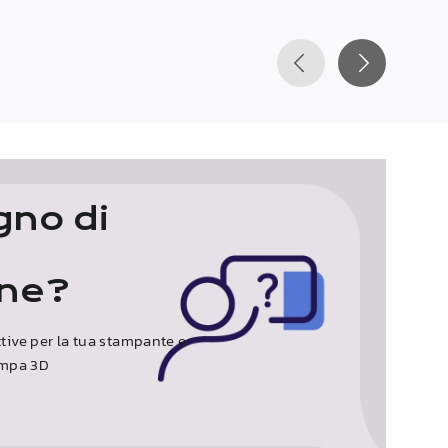
gno di
one?
ttive per la tua stampante e
tampa 3D