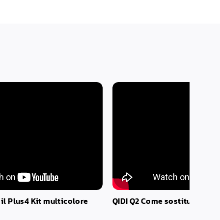
 il
Plus4
Kit multicolore
QIDI
Q2
Come sostituire l'es