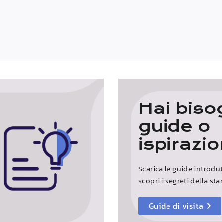
Hai biso
guide o
ispirazi
Scarica le guide introdu
scopri i segreti della s
Guide di visita