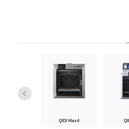
QIDI
Max
4
QI