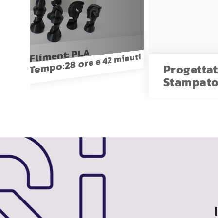
PLA
Fliment:
28 ore e 42 minuti
PLUS3
Tempo:
Progetta
Stampat