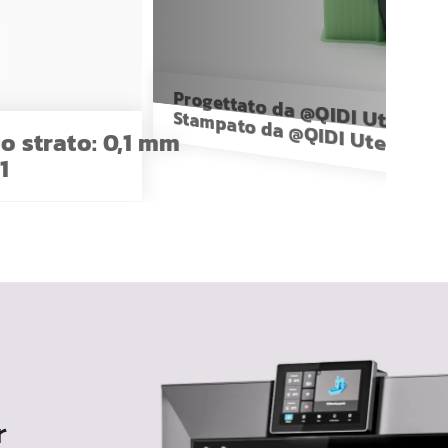
Progettato da
@
QIDI
Utenti
Stampato da
@
QIDI
Utenti
lo strato:
0,1 mm
1
r