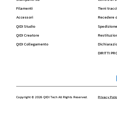
Filamenti
Tieni tracc
Accessori
Recedere d
QIDI
Studio
Spedizion
QIDI
Creatore
Restituzio
QIDI
Collegamento
Dichiarazi
DIRITTI P
Copyright © 2026 QIDI Tech All Rights Reserved.
Privacy Poli