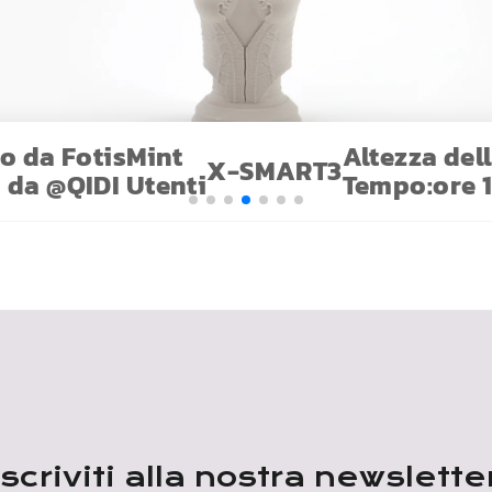
to da
FotisMint
Altezza del
X-SMART3
o da
@
QIDI
Utenti
Tempo:
ore 1
Iscriviti alla nostra newslette