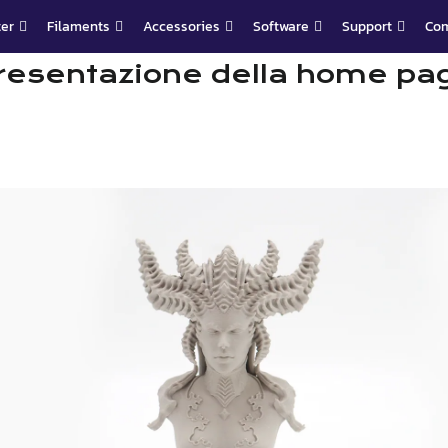
ter
Filaments
Accessories
Software
Support
Co
resentazione della home pa