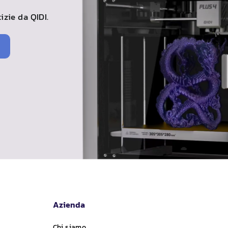
tizie da
QIDI
.
Azienda
Chi siamo