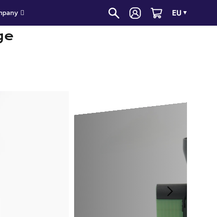
EU
mpany
▼
ge