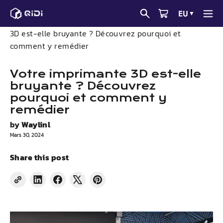
Passer
EU
▼
au
Actualités sur l'impression 3D
Votre imprimante
contenu
3D est-elle bruyante ? Découvrez pourquoi et
comment y remédier
Votre imprimante 3D est-elle
bruyante ? Découvrez
pourquoi et comment y
remédier
by
Waylinl
Mars 30, 2024
Share this post
Share
Partager
Tweeter
Épingler
on
sur
sur
sur
LinkedIn
Facebook
X
Pinterest