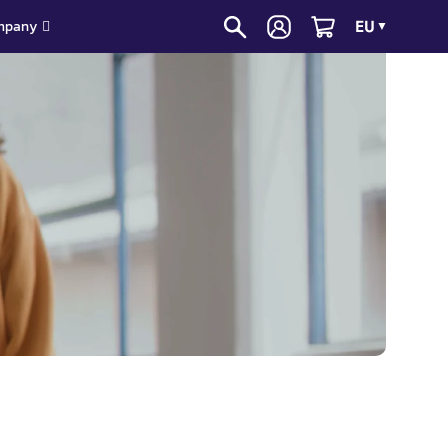
EU
mpany
▼