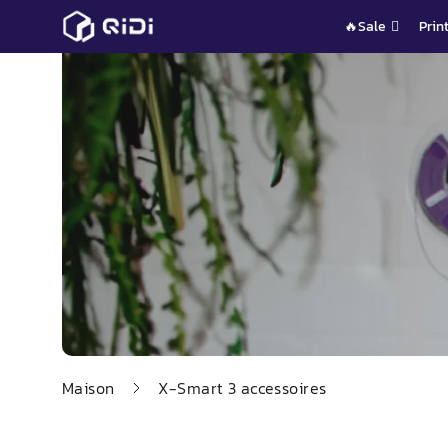
Passer
🔥Sale
Prin
au
contenu
Maison
X-
Smart
3 accessoires