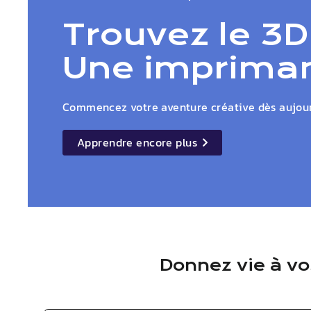
Trouvez le 3D
Une impriman
Commencez votre aventure créative dès aujour
Apprendre encore plus
details
Donnez vie à v