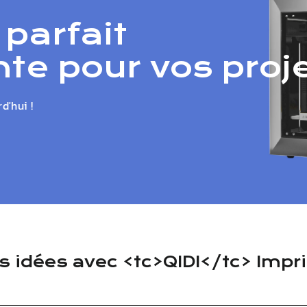
 parfait
te pour vos proje
d'hui !
os idées avec <tc>QIDI</tc> Imp