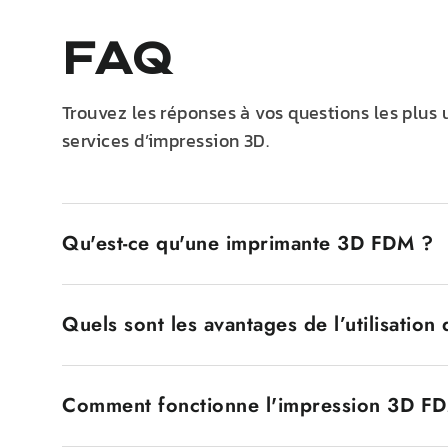
FAQ
Trouvez les réponses à vos questions les plus
services d’impression 3D.
Qu'est-ce qu'une imprimante 3D FDM ?
Une imprimante 3D FDM, également connue sous le 
couche de filament de plastique fondu. Le filament 
Quels sont les avantages de l’utilisatio
L’une des raisons pour lesquelles les imprimantes F
utilisées par les utilisateurs débutants et professio
Les imprimantes 3D FDM présentent plusieurs avan
Cette économie les rend accessibles à un large pub
Comment fonctionne l'impression 3D F
faciles à utiliser et compatibles avec une grande 