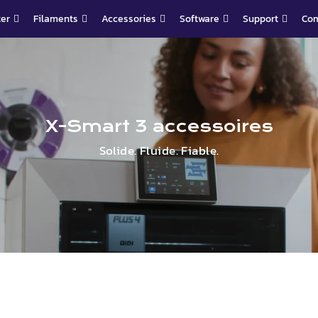
ter
Filaments
Accessories
Software
Support
Co
X-
Smart
3 accessoires
Solide. Fluide. Fiable.