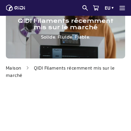
Passer
EU
▼
au
contenu
QIDI
Filaments récemment
mis sur le marché
Solide. Fluide. Fiable.
Maison
QIDI
Filaments récemment mis sur le
marché