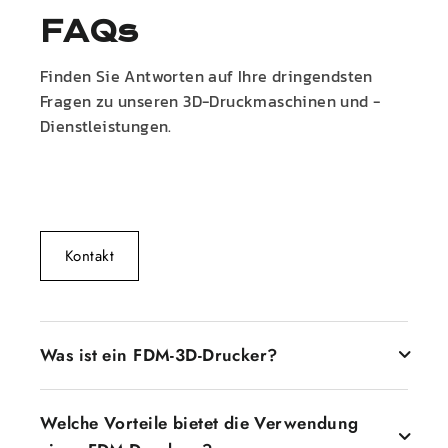
FAQs
Finden Sie Antworten auf Ihre dringendsten
Fragen zu unseren 3D-Druckmaschinen und -
Dienstleistungen.
Kontakt
Was ist ein FDM-3D-Drucker?
Ein FDM-3D-Drucker, auch bekannt als Fused
Welche Vorteile bietet die Verwendung
Deposition Modeling-Drucker, ist ein Drucker, der