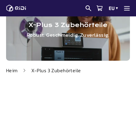
Zum
EU
▼
Inhalt
springen
X-
Plus
3 Zubehörteile
Robust. Geschmeidig. Zuverlässig.
Heim
X-
Plus
3 Zubehörteile