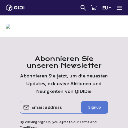
Zum
EU
▼
Inhalt
GEISTIGE EIGENTUMSRECHTE
springen
Abonnieren Sie
unseren Newsletter
Abonnieren Sie jetzt, um die neuesten
Updates, exklusive Aktionen und
Neuigkeiten von
QIDI
Die
Geben
Abonnieren
Signup
Sie
Ihre
By clicking Sign Up, you agree to our Terms and
E-
Conditions.