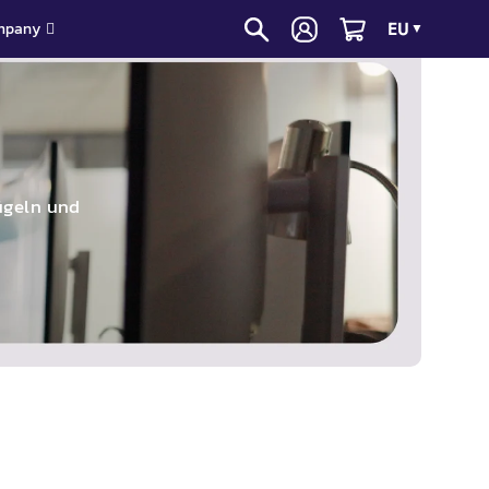
EU
mpany
▼
ügeln und