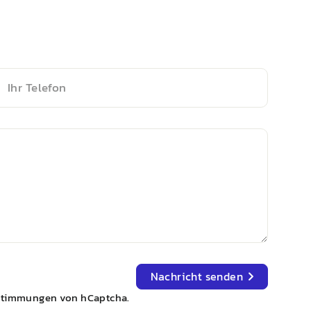
r
elefon
Nachricht senden
stimmungen
von hCaptcha.