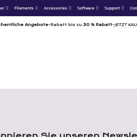
ter
Filaments
Accessories
Software
Support
Co
Verkäufe
hentliche Angebote
-Rabatt bis zu
30 % Rabatt
-
JETZT KA
nnieren Sie unseren Newsle