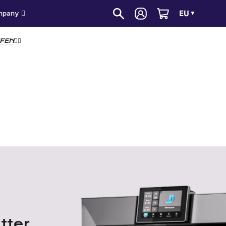
EU
mpany
▼
UFEN
👈🏻
tter