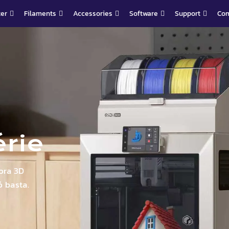
ter
Filaments
Accessories
Software
Support
Co
rie
ora 3D
ó basta.