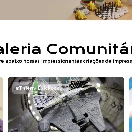
leria Comunitá
re abaixo nossas impressionantes criações de impress
@Thierry EpicRock