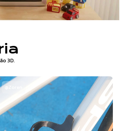
ria
ão 3D.
@Zoren