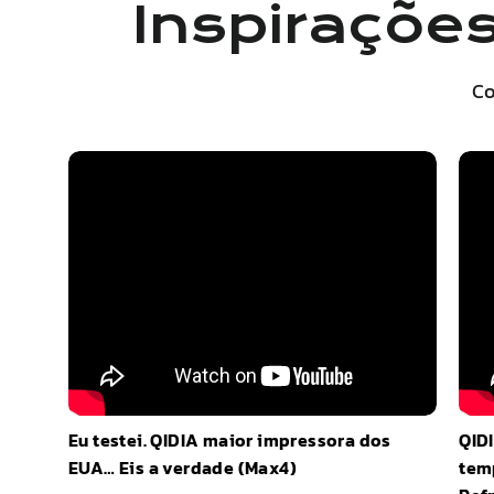
Inspiraçõe
Co
Eu testei.
QIDI
A maior impressora dos
QIDI
EUA… Eis a verdade (
Max
4)
temp