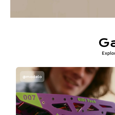
Ga
Explo
@modelo