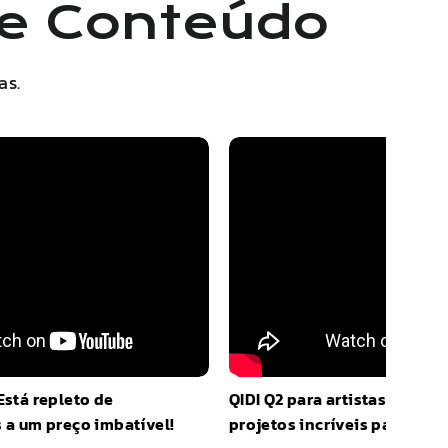
de Conteúdo
as.
Está repleto de
QIDI
Q2
para artistas 3D? Esc
 a um preço imbatível!
projetos incríveis para tent