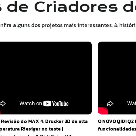
s de Criadores 
nfira alguns dos projetos mais interessantes. & históri
Revisão do MAX 4: Drucker 3D de alta
O NOVO
QIDI
Q2
eratura Riesiger no teste |
funcionalidades