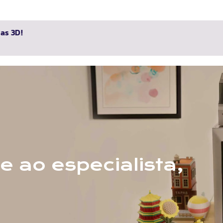
as 3D!
te ao especialista,