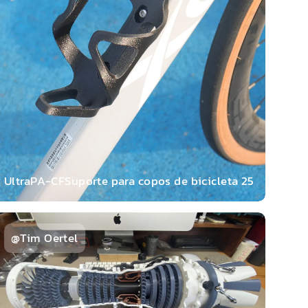
stin
Ultra
PA
-
CF
Suporte para copos de bicicleta 25
@Tim Oertel