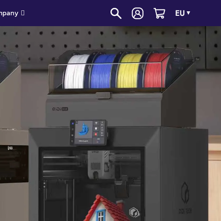
EU
mpany
▼