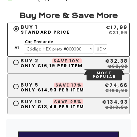
Buy More & Save More
BUY 1
€17,99
STANDARD PRICE
€31,99
Cor, Enviar de
#
1
BUY 2
€32,38
SAVE 10%
ONLY €16,19 PER ITEM
€63,98
MOST
POPULAR
BUY 5
€74,66
SAVE 17%
ONLY €14,93 PER ITEM
€159,95
BUY 10
€134,93
SAVE 25%
ONLY €13,49 PER ITEM
€319,90