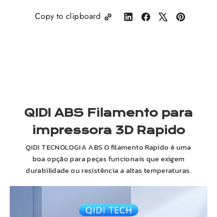
Copy to clipboard
Share
Compartilhe
Tweetar
Fixar
on
no
no
no
LinkedIn
Facebook
X
Pinterest
QIDI
ABS
Filamento para
impressora 3D Rapido
QIDI
TECNOLOGIA
ABS
O filamento Rapido é uma
boa opção para peças funcionais que exigem
durabilidade ou resistência a altas temperaturas.