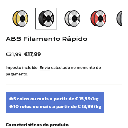
(esc)
ABS
Filamento Rápido
Preço
Preço
€17,99
€31,99
normal
de
Imposto incluído.
Envio
calculado no momento do
venda
pagamento.
🔥5 rolos ou mais a partir de € 15,59/kg
🔥10 rolos ou mais a partir de € 13,99/kg
Características do produto