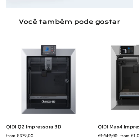
Você também pode gostar
QIDI
Q2
Impressora 3D
QIDI
Max
4 Impre
Preço
Preço
from €379,00
€1.149,00
from €1.