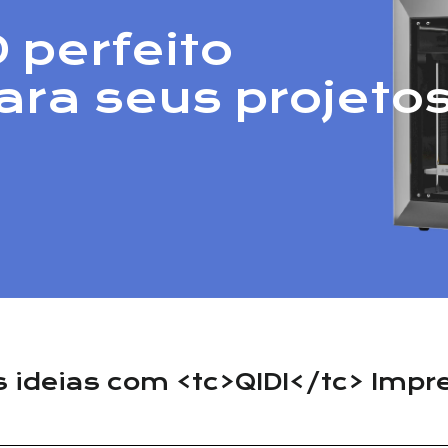
 perfeito
ara seus projetos
s ideias com <tc>QIDI</tc> Imp