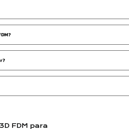
 FDM?
ir?
3D FDM para