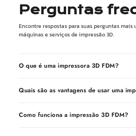
Perguntas fre
Encontre respostas para suas perguntas mais 
máquinas e serviços de impressão 3D.
O que é uma impressora 3D FDM?
Uma impressora 3D FDM, também conhecida como i
por camada de filamento de plástico fundido. O fi
Quais são as vantagens de usar uma im
interesse. Um dos motivos pelos quais as impresso
usuários iniciantes e profissionais.
As impressoras 3D FDM apresentam diversas vantag
Essa economia as torna acessíveis a um amplo merc
Como funciona a impressão 3D FDM?
usar e aceitam uma ampla gama de materiais, desde
versáteis, o que permite seu uso em uma ampla ga
O processo de impressão 3D FDM envolve projetar 