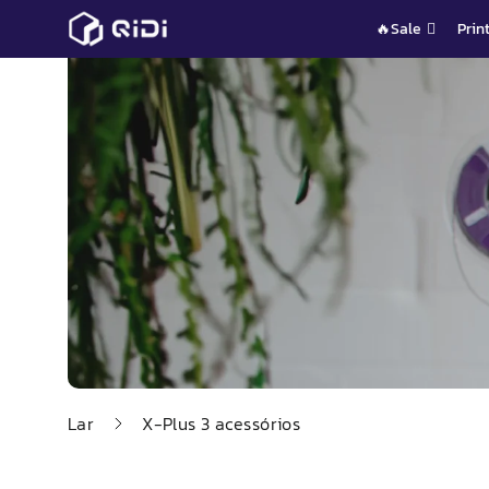
Pular
🔥Sale
Prin
para
o
conteúdo
Lar
X-
Plus
3 acessórios