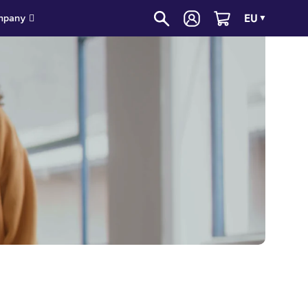
EU
mpany
▼