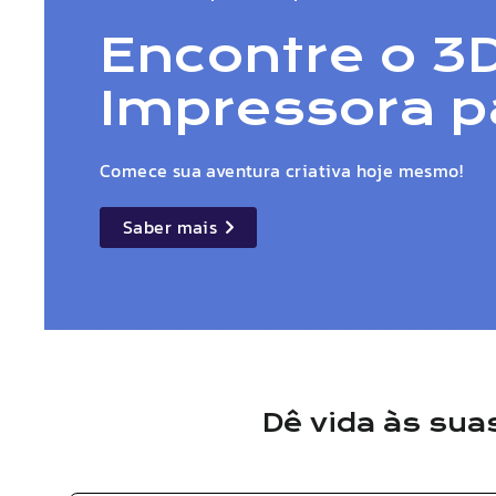
Encontre o 3D
Impressora p
Comece sua aventura criativa hoje mesmo!
Saber mais
details
Dê vida às sua