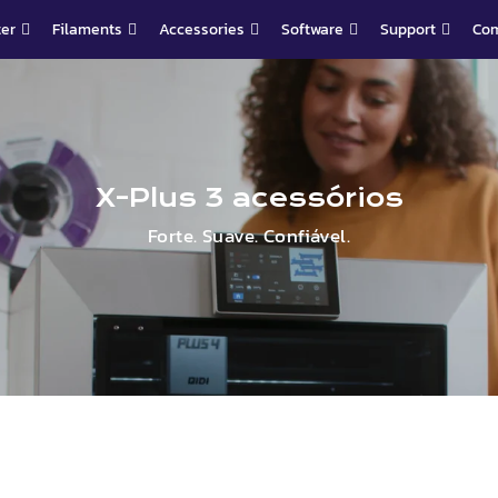
ter
Filaments
Accessories
Software
Support
Co
X-
Plus
3 acessórios
Forte. Suave. Confiável.