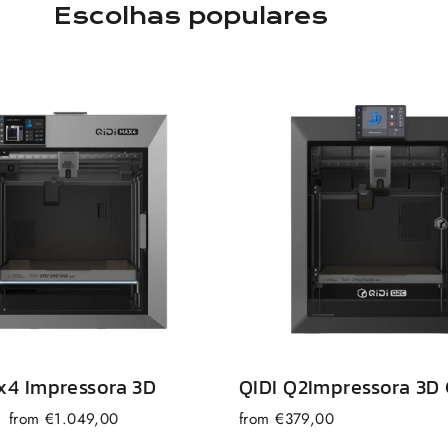
Escolhas populares
x
4 Impressora 3D
QIDI
Q2
Impressora 3D 
Preço
from €1.049,00
from €379,00
de