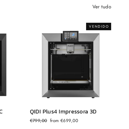
Ver tudo
VENDIDO
C
QIDI
Plus4
Impressora 3D
Preço
Preço
€799,00
from €699,00
normal
de