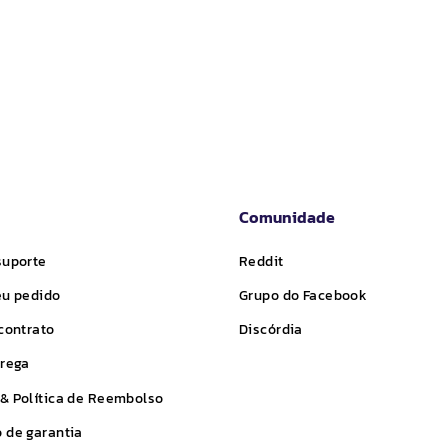
venda
Comunidade
suporte
Reddit
eu pedido
Grupo do Facebook
 contrato
Discórdia
trega
& Política de Reembolso
 de garantia