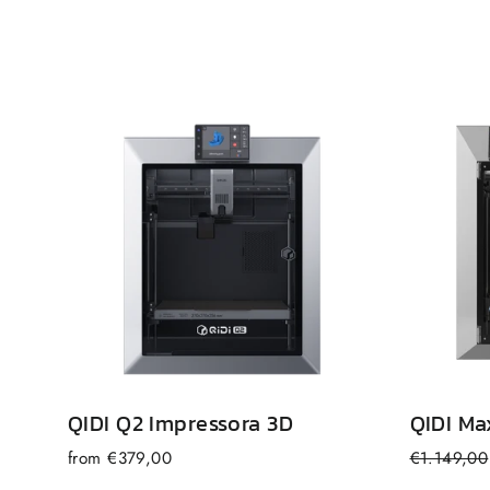
QIDI
Q2
Impressora 3D
QIDI
Ma
Preço
from €379,00
€1.149,00
normal