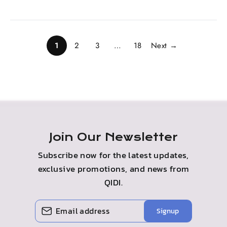
1
2
3
…
18
Next →
Join Our Newsletter
Subscribe now for the latest updates,
exclusive promotions, and news from
QIDI.
DIGITE
INSCREVER-
Signup
SEU
SE
E-
MAIL