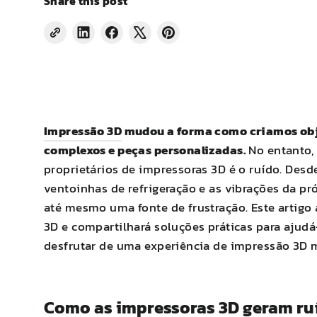
Share this post
Share
Compartilhe
Tweetar
Fixar
on
no
no
no
LinkedIn
Facebook
X
Pinterest
Impressão 3D
mudou a forma como criamos obje
complexos e peças personalizadas.
No entanto,
proprietários de impressoras 3D é o ruído. Des
ventoinhas de refrigeração e as vibrações da pr
até mesmo uma fonte de frustração. Este artigo
3D e compartilhará soluções práticas para ajudá
desfrutar de uma experiência de impressão 3D 
Como as impressoras 3D geram ru