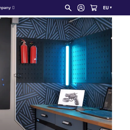
EU
mpany
▼