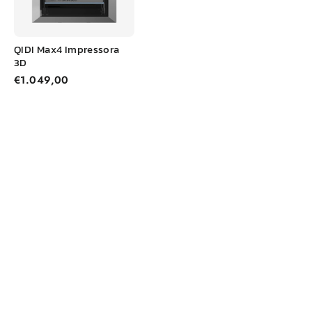
QIDI
Max
4 Impressora
3D
€1.049,00