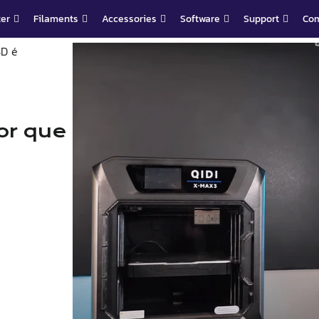
ter
Filaments
Accessories
Software
Support
Co
3D é
or que