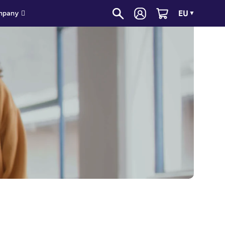
EU
mpany
▼