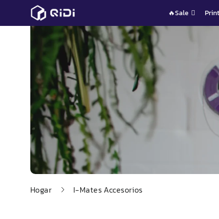
Saltar
🔥Sale
Prin
al
contenido
Hogar
I-
Mates
Accesorios