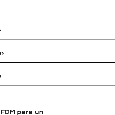
?
M?
?
 FDM para un