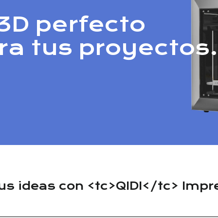
3D perfecto
ra tus proyectos.
tus ideas con <tc>QIDI</tc> Imp