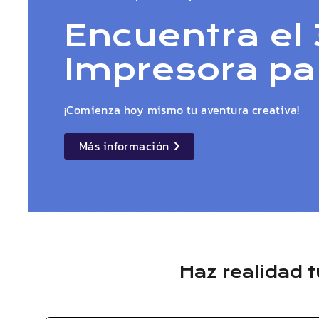
Encuentra el 
Impresora pa
¡Comienza hoy mismo tu aventura creativa!
Más información
details
Haz realidad 