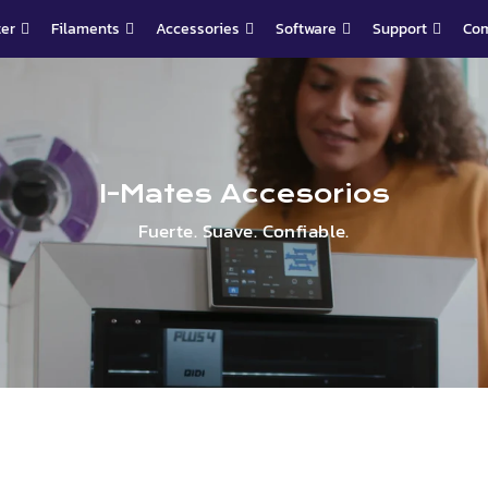
ter
Filaments
Accessories
Software
Support
Co
I-
Mates
Accesorios
Fuerte. Suave. Confiable.