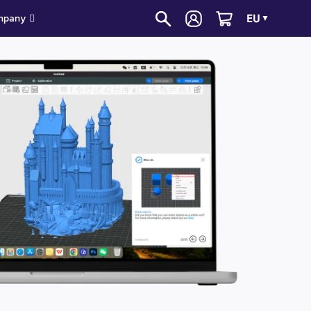
EU
mpany
▼