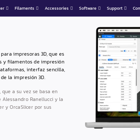
ter
Filaments
Accessories
Software
Support
Co
 para impresoras 3D, que es
s y filamentos de impresión
taformas, interfaz sencilla,
 de la impresión 3D.
que a su vez se basa en
e Alessandro Ranellucci y la
r y OrcaSlicer por sus