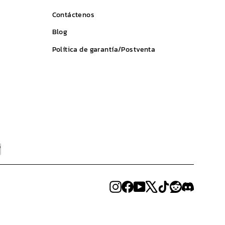
Contáctenos
Blog
Política de garantía/Postventa
Instagram
Facebook
YouTube
X
TikTok
Reddit
Discord