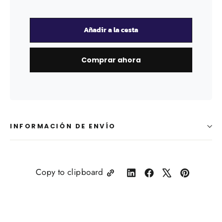
Añadir a la cesta
Comprar ahora
INFORMACIÓN DE ENVÍO
Copy to clipboard
Share
Compartir
Tuitear
Pin
on
en
en
en
LinkedIn
Facebook
X
Pinterest