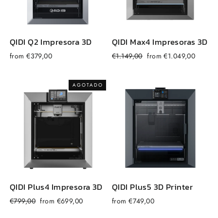
QIDI
Q2
Impresora 3D
QIDI
Max
4 Impresoras 3D
Precio
Precio
from €379,00
€1.149,00
from €1.049,00
f
habitual
de
venta
AGOTADO
QIDI
Plus4
Impresora 3D
QIDI Plus5 3D Printer
Precio
Precio
€799,00
from €699,00
from €749,00
habitual
de