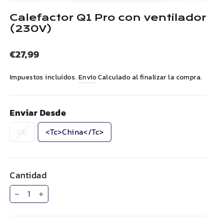
(esc)
Calefactor Q1 Pro con ventilador
(230V)
Precio
€27,99
habitual
Impuestos incluidos.
Envío
Calculado al finalizar la compra.
Enviar Desde
UE
<tc>China</tc>
Cantidad
−
+