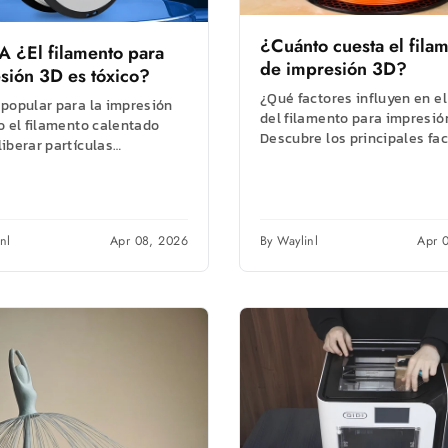
¿Cuánto cuesta el fila
A
¿El filamento para
de impresión 3D?
sión 3D es tóxico?
¿Qué factores influyen en el
 popular para la impresión
del filamento para impresió
o el filamento calentado
Descubre los principales fa
iberar partículas
que afectan al precio, como 
pantes. Aprenda sobre PLA
material,...
 relacionados con los...
nl
Apr 08, 2026
By Waylinl
Apr 