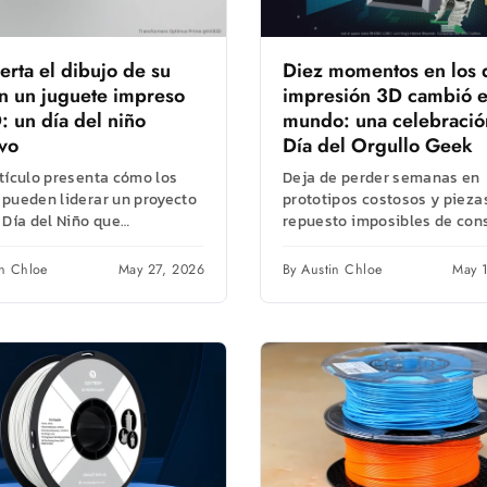
erta el dibujo de su
Diez momentos en los 
en un juguete impreso
impresión 3D cambió e
: un día del niño
mundo: una celebració
ivo
Día del Orgullo Geek
rtículo presenta cómo los
Deja de perder semanas en
 pueden liderar un proyecto
prototipos costosos y pieza
 Día del Niño que
repuesto imposibles de cons
ique e imprima en 3D los...
La impresión 3D de alta vel
convierte tus...
in Chloe
May 27, 2026
By Austin Chloe
May 