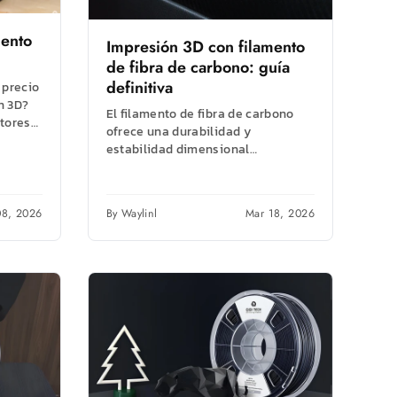
mento
Impresión 3D con filamento
de fibra de carbono: guía
definitiva
 precio
n 3D?
El filamento de fibra de carbono
ctores
ofrece una durabilidad y
el
estabilidad dimensional
excepcionales para la impresión
3D. Descubre los tipos de fibra...
08, 2026
By Waylinl
Mar 18, 2026