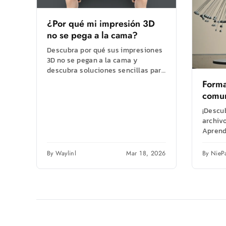
¿Por qué mi impresión 3D
no se pega a la cama?
Descubra por qué sus impresiones
3D no se pegan a la cama y
descubra soluciones sencillas para
mejorar la adhesión de la...
Forma
comun
¡Descu
archiv
Aprend
para me
By Waylinl
Mar 18, 2026
By NieP