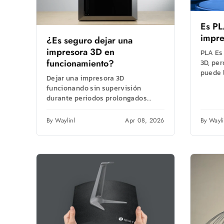
Es
PL
impre
¿Es seguro dejar una
impresora 3D en
PLA Es
funcionamiento?
3D, per
puede l
Dejar una impresora 3D
preocu
funcionando sin supervisión
Riesgos
durante periodos prolongados
conlleva riesgos de incendio, fallos
de impresión y problemas de
By Waylinl
Apr 08, 2026
By Wayli
salud. Es...