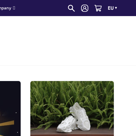
EU
mpany
▼