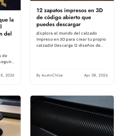
12 zapatos impresos en 3D
de código abierto que
que la
puedes descargar
l
n del
¡Explora el mundo del calzado
impreso en 3D para crear tu propio
calzado! Descarga 12 diseños de
código abierto, desde sandalias
s de
sencillas...
eguir.
ocidad
18, 2026
By AustinChloe
Apr 08, 2026