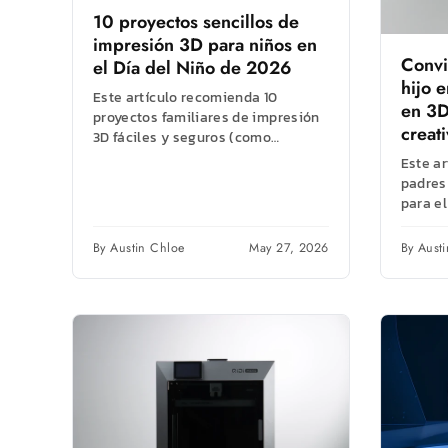
10 proyectos sencillos de
impresión 3D para niños en
Convi
el Día del Niño de 2026
hijo 
Este artículo recomienda 10
en 3D
proyectos familiares de impresión
creat
3D fáciles y seguros (como
etiquetas con nombres y
Este a
rompecabezas) para el Día del...
padres
para el
simplif
By Austin Chloe
May 27, 2026
By Aust