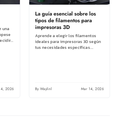
La guía esencial sobre los
tipos de filamentos para
impresoras 3D
r una
opese
Aprende a elegir los filamentos
ecidir
ideales para impresoras 3D según
ica
tus necesidades específicas.
Compara sus propiedades y obtén
consejos profesionales para el...
14, 2026
By Waylinl
Mar 14, 2026