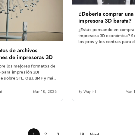
¿Debería comprar una
impresora 3D barata?
¿Estás pensando en compra
impresora 3D económica? S
los pros y los contras para d
si una impresora 3D económ
tos de archivos
es...
es de impresoras 3D
bre los mejores formatos de
o para impresión 3D!
e sobre STL, OBJ, 3MF y más
jorar la calidad y la...
at
Mar 18, 2026
By Waylinl
Mar 
1
2
3
…
18
Next →