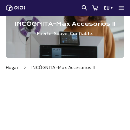
Saltar
EU
▼
al
contenido
INCÓGNITA-
Max
Accesorios II
Fuerte. Suave. Confiable.
Hogar
INCÓGNITA-
Max
Accesorios II