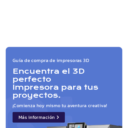
Guía de compra de impresoras 3D
Encuentra el 3D
perfecto
Impresora para tus
proyectos.
¡Comienza hoy mismo tu aventura creativa!
Más información
details