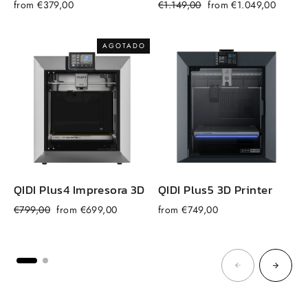
Precio
Precio
from €379,00
€1.149,00
from €1.049,00
f
habitual
de
venta
AGOTADO
QIDI
Plus4
Impresora 3D
QIDI Plus5 3D Printer
Precio
Precio
€799,00
from €699,00
from €749,00
habitual
de
venta