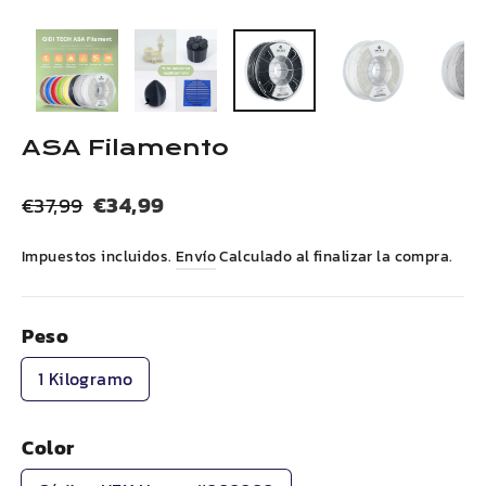
(esc)
ASA
Filamento
Precio
Precio
€34,99
€37,99
habitual
de
Impuestos incluidos.
Envío
Calculado al finalizar la compra.
venta
Peso
1 Kilogramo
Color