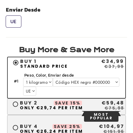
Enviar Desde
UE
Buy More & Save More
BUY 1
€34,99
STANDARD PRICE
€37,99
Peso, Color, Enviar desde
#
1
BUY 2
€59,48
SAVE 15%
ONLY €29,74 PER ITEM
€75,98
MOST
POPULAR
BUY 4
€104,97
SAVE 25%
ONLY €26,24 PER ITEM
€151,96